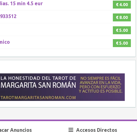
ias. 15 min 4.5 eur
€ 4.00
2933512
€ 8.00
€ 5.00
mico
€ 5.00
acar Anuncios
Accesos Directos