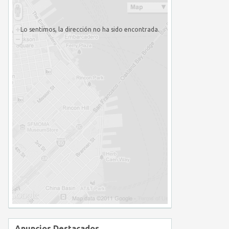
Lo sentimos, la dirección no ha sido encontrada.
Anuncios Destacados