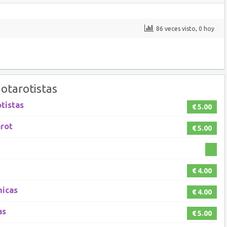
86 veces visto, 0 hoy
otarotistas
otistas
€ 5.00
arot
€ 5.00
€ 4.00
micas
€ 4.00
as
€ 5.00