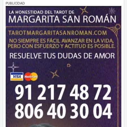
PUBLICIDAD