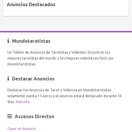
Anuncios Destacados
Mundotarotistas
Un Tablón de Anuncios de Tarotistas y Videntes. Encontrar los
mejores tarotistas del mundo y los mejores videntes es fácil con
Mundotarotistas.
Destacar Anuncios
Destacar tus Anuncios de Tarot y Videncia en Mundotarotistas
solamente cuesta 15 euros y el anuncio estará destacado durante 30
días.
Más info
.
Accesos Directos
Crear un Anuncio