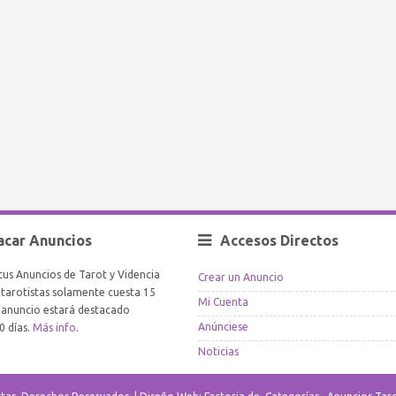
acar Anuncios
Accesos Directos
tus Anuncios de Tarot y Videncia
Crear un Anuncio
arotistas solamente cuesta 15
Mi Cuenta
l anuncio estará destacado
Anúnciese
0 días.
Más info
.
Noticias