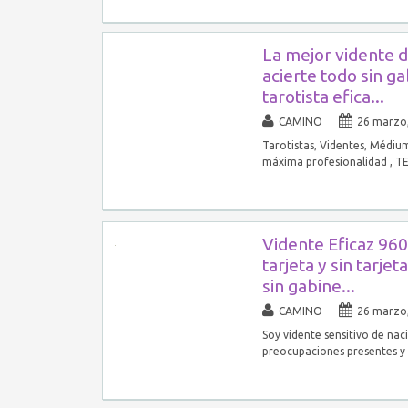
La mejor vidente d
acierte todo sin g
tarotista efica...
CAMINO
26 marzo
Tarotistas, Videntes, Médiu
máxima profesionalidad ,
Vidente Eficaz 96
tarjeta y sin tarje
sin gabine...
CAMINO
26 marzo
Soy vidente sensitivo de naci
preocupaciones presentes y 