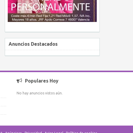
Anuncios Destacados
Populares Hoy
No hay anuncios vistos aún.