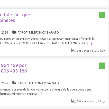
e Internet que
abinetes
, 2026
TAROT TELEFÓNICO BARATO
ms, 100% en aciertos y seleccionados rigurosamente para ofrecerle la
 TELEFONO DIRECTO 806 433 186 y por TARJETA TELÉFONO FIJO
[…]
263 veces visto, 0 hoy
0 964 769 por
ta 806 433 186
, 2026
TAROT TELEFÓNICO BARATO
miento, a traves de la voz canalizo la energia de las personas y sus
futuras, mi numero tarjeta
[…]
167 veces visto, 0 hoy