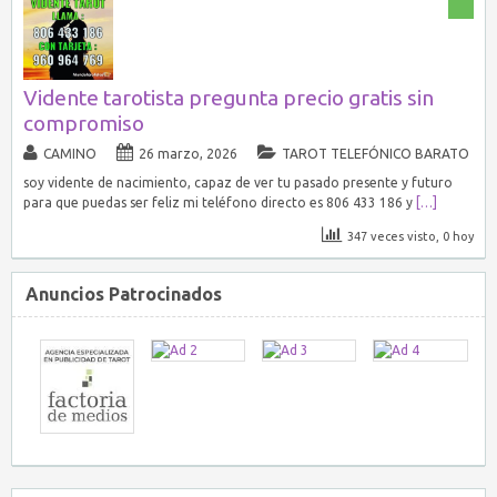
Vidente tarotista pregunta precio gratis sin
compromiso
CAMINO
26 marzo, 2026
TAROT TELEFÓNICO BARATO
soy vidente de nacimiento, capaz de ver tu pasado presente y futuro
para que puedas ser feliz mi teléfono directo es 806 433 186 y
[…]
347 veces visto, 0 hoy
Anuncios Patrocinados