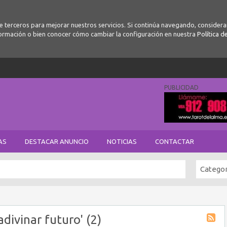
de terceros para mejorar nuestros servicios. Si continúa navegando, conside
ormación o bien conocer cómo cambiar la configuración en nuestra
Política d
PUBLICIDAD
AS
DESTACAR ANUNCIO
NOTICIAS
CONTACTAR
Categor
divinar futuro' (2)