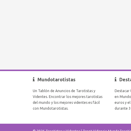
Mundotarotistas
Dest
Un Tablón de Anuncios de Tarotistas y
Destacar 
Videntes. Encontrar los mejores tarotistas
en Mundot
del mundo y los mejores videntes es fácil
euros y e
con Mundotarotistas.
durante 3