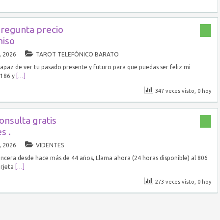
pregunta precio
miso
, 2026
TAROT TELEFÓNICO BARATO
apaz de ver tu pasado presente y futuro para que puedas ser feliz mi
 186 y
[…]
347 veces visto, 0 hoy
onsulta gratis
s .
, 2026
VIDENTES
sincera desde hace más de 44 años, Llama ahora (24 horas disponible) al 806
arjeta
[…]
273 veces visto, 0 hoy