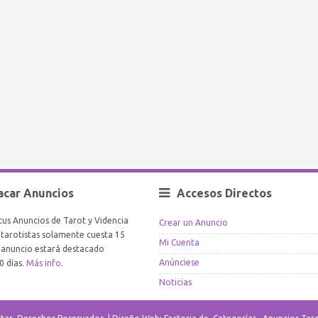
acar Anuncios
Accesos Directos
tus Anuncios de Tarot y Videncia
Crear un Anuncio
arotistas solamente cuesta 15
Mi Cuenta
l anuncio estará destacado
Anúnciese
0 días.
Más info
.
Noticias