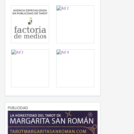
PUBLICIDAD